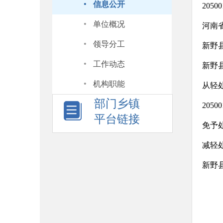
·
信息公开
205
·
单位概况
河南
·
领导分工
新野
·
工作动态
新野
·
机构职能
从轻
部门乡镇
205
平台链接
免予
减轻
新野