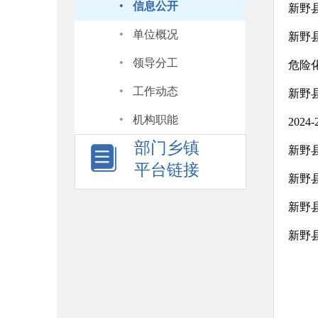
·
信息公开
新野
·
单位概况
新野
·
领导分工
危险
·
工作动态
新野
·
机构职能
202
部门乡镇
新野
平台链接
新野
新野
新野