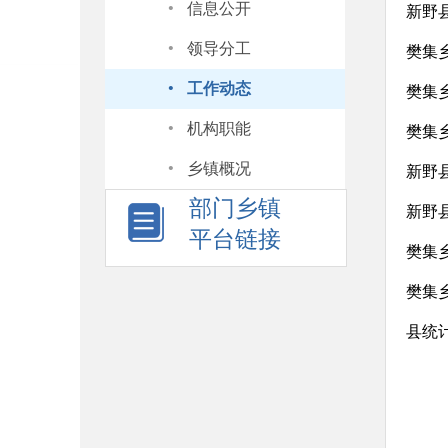
·
信息公开
新野
·
领导分工
樊集
·
工作动态
樊集
·
机构职能
樊集
·
乡镇概况
部门乡镇
新野
平台链接
樊集
樊集
县统