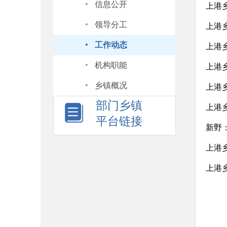
·
信息公开
上港
·
领导分工
上港
·
工作动态
上港
·
机构职能
上港
·
乡镇概况
上港
部门乡镇
上港
平台链接
新野
上港
上港