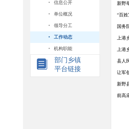
·
信息公开
新野
·
单位概况
“百
·
领导分工
国务
·
工作动态
上港
·
机构职能
上港
部门乡镇
县人
平台链接
让军
新野
前高