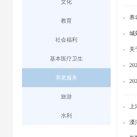
文化
养
教育
城
社会福利
关
基本医疗卫生
2
养老服务
2
旅游
上
水利
溧