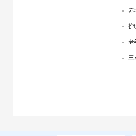
养
护
老
王