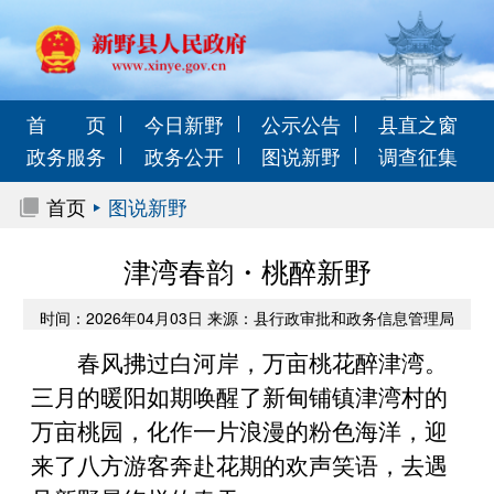
首 页
今日新野
公示公告
县直之窗
政务服务
政务公开
图说新野
调查征集
首页
图说新野
津湾春韵・桃醉新野
时间：2026年04月03日 来源：县行政审批和政务信息管理局
春风拂过白河岸，万亩桃花醉津湾。
三月的暖阳如期唤醒了新甸铺镇津湾村的
万亩桃园，化作一片浪漫的粉色海洋，迎
来了八方游客奔赴花期的欢声笑语，去遇