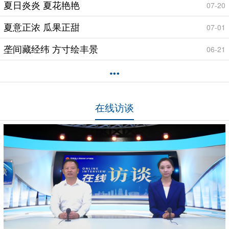
夏日炎炎 夏花艳艳
07-20
夏意正浓 瓜果正甜
07-01
垄间藏经纬 方寸绘丰景
06-21
在线访谈