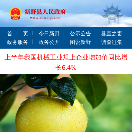
首 页
今日新野
公示公告
县直之窗
政务服务
政务公开
图说新野
调查征集
上半年我国机械工业规上企业增加值同比增
长6.4%