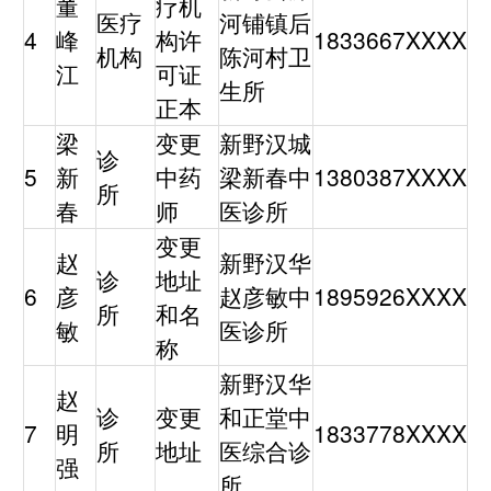
董
疗机
医疗
河铺镇后
4
峰
构许
1833667XXXX
机构
陈河村卫
江
可证
生所
正本
梁
变更
新野汉城
诊
5
新
中药
梁新春中
1380387XXXX
所
春
师
医诊所
变更
赵
新野汉华
诊
地址
6
彦
赵彦敏中
1895926XXXX
所
和名
敏
医诊所
称
新野汉华
赵
诊
变更
和正堂中
7
明
1833778XXXX
所
地址
医综合诊
强
所