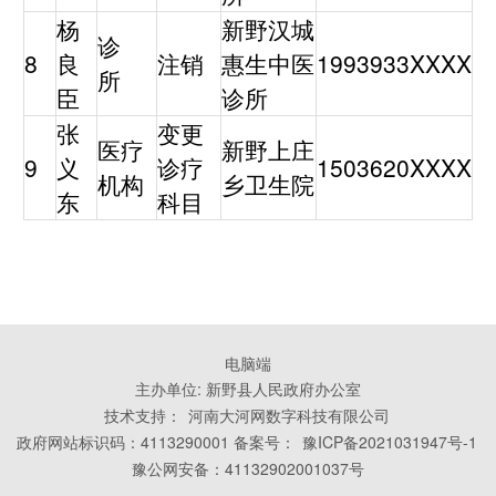
杨
新野汉城
诊
8
良
注销
惠生中医
1993933XXXX
所
臣
诊所
张
变更
医疗
新野上庄
9
义
诊疗
1503620XXXX
机构
乡卫生院
东
科目
电脑端
主办单位: 新野县人民政府办公室
技术支持：
河南大河网数字科技有限公司
政府网站标识码：4113290001 备案号：
豫ICP备2021031947号-1
豫公网安备：41132902001037号