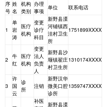
序
姓
机构
办理
单位
联系电话
号
名
类别
事项
新野县溧
单
变更
医疗
河铺镇西
1
岩
诊疗
1751899XXXX
机构
洼村卫生
涛
科目
所
变更
新野县沙
牛
医疗
法人
2
堰镇翟庄
1310174XXXX
红
机构
负责
村卫生所
人
许
新野汉华
诊
3
国
注销
微美口腔
1359747XXXX
所
云
诊所
补医
新野县溧