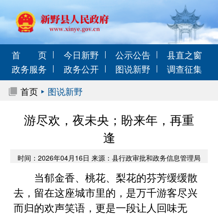
首 页
今日新野
公示公告
县直之窗
政务服务
政务公开
图说新野
调查征集
首页
图说新野
游尽欢，夜未央；盼来年，再重
逢
时间：2026年04月16日 来源：县行政审批和政务信息管理局
当郁金香、桃花、梨花的芬芳缓缓散
去，留在这座城市里的，是万千游客尽兴
而归的欢声笑语，更是一段让人回味无