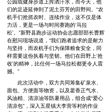
公园或健身步道上挥洒汗水，而今天，他
们的足迹延伸到了泥土芬芳的田野间。“农
机手们抢抓农时、连续作业，这不仅是体
力活，更是一场与时间赛跑的‘马拉
松’。”新野县跑步运动协会志愿部部长曹辉
在慰问现场说道，“我们跑者追求的是耐力
与坚持，而农机手们为保障粮食安全，同
样需要这份执着与坚韧。他们在田野上‘抢
收’的精神，比任何一场马拉松都更令人震
撼。”
此次活动中，双方共同筹集矿泉水、
面包、方便面等物资，以及藿香正气水、
风油精、清凉油等防暑用品，组合成“爱心
清凉包”，深入五星镇大李营等村的作业