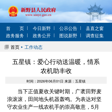
首 页
今日新野
公示公告
县直之窗
政务服务
政务公开
图说新野
调查征集
首页
工作动态
五星镇：爱心行动送温暖，情系
农机助丰收
时间：2026年06月01日 来源：五星镇
当下正值夏收关键时期，广袤田野麦
浪滚滚，田间地头机器轰鸣。为表达对坚
守农业生产一线农机手的崇高敬意，5月