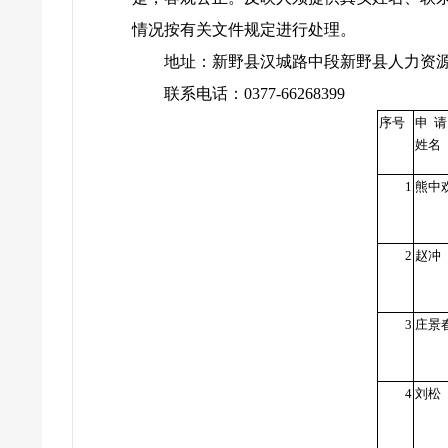
情况按有关文件规定进行处理。
地址：新野县汉城路中段新野县人力资
联系电话：0377-66268399
序号
申
姓名
1
熊中
2
赵冲
3
庄景
4
刘松