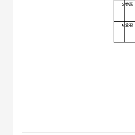
5
乔磊
6
孟召