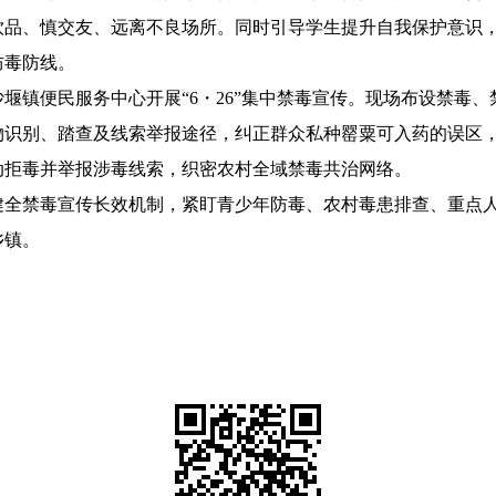
饮品、慎交友、远离不良场所。同时引导学生提升自我保护意识
防毒防线。
堰镇便民服务中心开展“6・26”集中禁毒宣传。现场布设禁毒
物识别、踏查及线索举报途径，纠正群众私种罂粟可入药的误区
动拒毒并举报涉毒线索，织密农村全域禁毒共治网络。
健全禁毒宣传长效机制，紧盯青少年防毒、农村毒患排查、重点
乡镇。