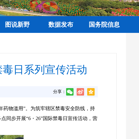
图说新野
数据发布
国务院信息
际禁毒日系列宣传活动
分享：
青少年药物滥用”。为筑牢辖区禁毒安全防线，持
同步开展“6・26”国际禁毒日宣传活动，营