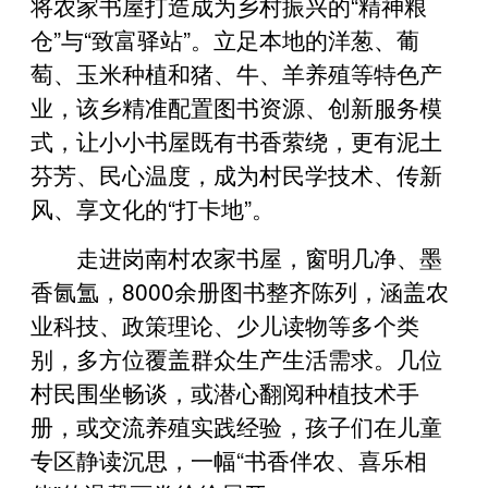
将农家书屋打造成为乡村振兴的“精神粮
仓”与“致富驿站”。立足本地的洋葱、葡
萄、玉米种植和猪、牛、羊养殖等特色产
业，该乡精准配置图书资源、创新服务模
式，让小小书屋既有书香萦绕，更有泥土
芬芳、民心温度，成为村民学技术、传新
风、享文化的“打卡地”。
走进岗南村农家书屋，窗明几净、墨
香氤氲，8000余册图书整齐陈列，涵盖农
业科技、政策理论、少儿读物等多个类
别，多方位覆盖群众生产生活需求。几位
村民围坐畅谈，或潜心翻阅种植技术手
册，或交流养殖实践经验，孩子们在儿童
专区静读沉思，一幅“书香伴农、喜乐相