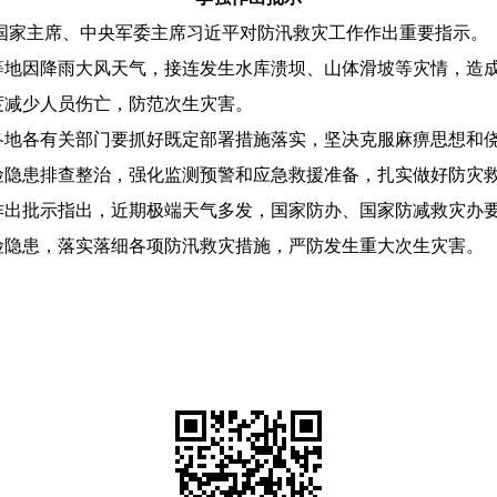
、国家主席、中央军委主席习近平对防汛救灾工作作出重要指示。
等地因降雨大风天气，接连发生水库溃坝、山体滑坡等灾情，造
度减少人员伤亡，防范次生灾害。
各地各有关部门要抓好既定部署措施落实，坚决克服麻痹思想和
险隐患排查整治，强化监测预警和应急救援准备，扎实做好防灾
作出批示指出，近期极端天气多发，国家防办、国家防减救灾办
险隐患，落实落细各项防汛救灾措施，严防发生重大次生灾害。