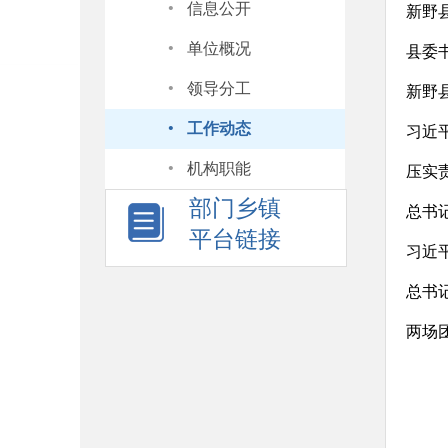
·
信息公开
新野
·
单位概况
县委
·
领导分工
新野
·
工作动态
·
机构职能
压实
部门乡镇
总书
平台链接
总书记
两场