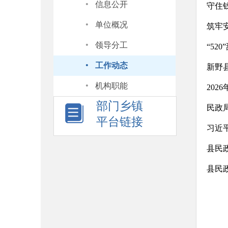
·
信息公开
守住
·
单位概况
筑牢
·
领导分工
“52
·
工作动态
新野
·
机构职能
202
部门乡镇
民政
平台链接
习近
县民
县民