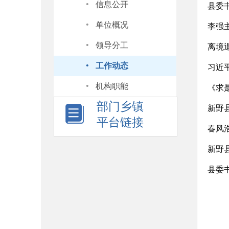
·
信息公开
县委
·
单位概况
李强
·
领导分工
离境
·
工作动态
习近
·
机构职能
《求
部门乡镇
新野
平台链接
春风
新野
县委