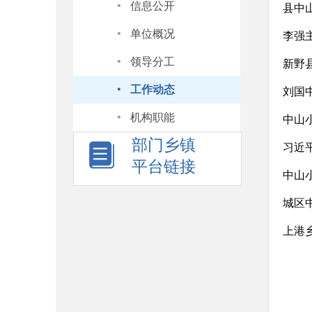
·
信息公开
县中
·
单位概况
李强
·
领导分工
新野
·
工作动态
刘国
·
机构职能
中山
部门乡镇
习近
平台链接
中山
城区
上港