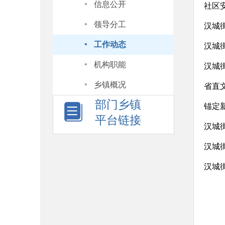
·
信息公开
社区
·
领导分工
汉城
·
工作动态
汉城
·
机构职能
汉城街
·
乡镇概况
省直
部门乡镇
锚定
平台链接
汉城
汉城
汉城