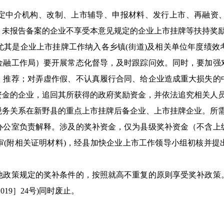
中介机构、改制、上市辅导、申报材料、发行上市、再融资、
。未报告备案的企业不享受本意见规定的企业上市挂牌等扶持奖
是企业上市挂牌工作纳入各乡镇(街道)及相关单位年度绩效
金融工作局）要开展常态化督导，及时跟踪问效。同时，要加强
、推荐；对弄虚作假、不认真履行合同、给企业造成重大损失的
资金的企业，追回其所获得的政府奖励资金，并依法追究相关人
关系在新野县的重点上市挂牌后备企业、上市挂牌企业。所需
室负责解释。涉及的奖补资金，仅为县级奖补资金（不含上
审(附相关证明材料)，经县加快企业上市工作领导小组初核并提
策规定的奖补条件的，按照就高不重复的原则享受奖补政策
19］24号)同时废止。