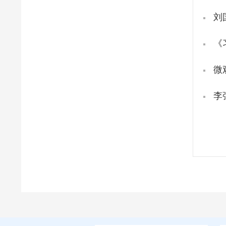
刘
《
微
李