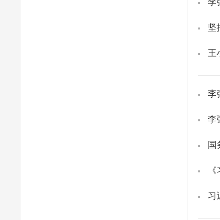
李
坚
王
李
李
国
《
习