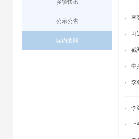
乡镇快讯
公示公告
习
国内要闻
截
中
李
上